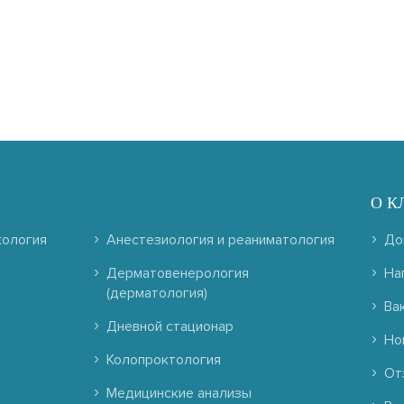
О К
кология
Анестезиология и реаниматология
До
Дерматовенерология
На
(дерматология)
Ва
Дневной стационар
Но
Колопроктология
От
Медицинские анализы