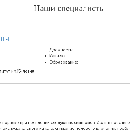
Наши специалисты
вич
Должность:
Клиника:
Образование:
итут им.15-летия
м порядке при появлении следующих симптомов: боли в поясниц
очеиспускательного канала; снижение полового влечения; проб