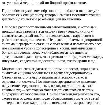
отсутствием мероприятий по йодной профилактике.
При любом опухолевом образовании в области шеи следует
обратиться к специалисту, который сможет поставить точный
диагноз и дать четкие рекомендации по лечению.
Наиболее распространенными заболеваниями, с которыми
приходиться сталкиваться нашему врачу-эндокринологу,
являются сахарный диабет и всевозможные нарушения в
работе щитовидной железы. Не редко проблемы эндокринной
системы неразрывно связаны с появлением избыточного веса,
повышением уровня холестерина в крови, ишемическими
болезнями сердца, зачастую наблюдается повышение
артериального давления, что приводит к инфарктам миокарда,
инсультам, сердечной недостаточности, стенокардии и т.д.
Многие пациенты задаются простым вопросом, «при каких
симптомах нужно обращаться к врачу вэндокринологу».
Ответить на столь часто задаваемый вопрос кратко и
однозначно сложно. Повышенное артериальное давление,
нарушение сердечного ритма, отеки, потливость, жажда,
кожный зуд — это только малая часть симптомов частых
эндокринных заболеваний. Прием врача-эндокринолога это,
скорее всего, следствие после обследования у других врачей
— терапевта или кардиолога, гинеколога и гастроэнтеролога,