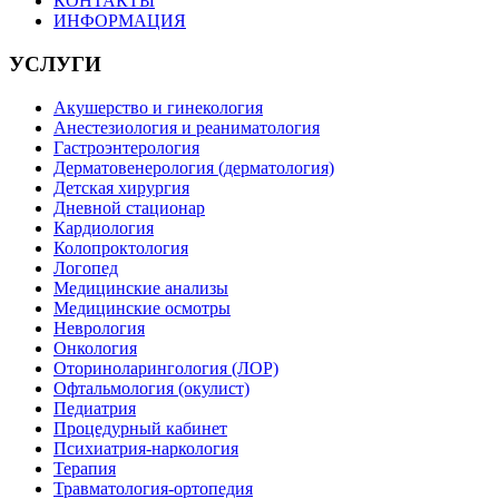
КОНТАКТЫ
ИНФОРМАЦИЯ
УСЛУГИ
Акушерство и гинекология
Анестезиология и реаниматология
Гастроэнтерология
Дерматовенерология (дерматология)
Детская хирургия
Дневной стационар
Кардиология
Колопроктология
Логопед
Медицинские анализы
Медицинские осмотры
Неврология
Онкология
Оториноларингология (ЛОР)
Офтальмология (окулист)
Педиатрия
Процедурный кабинет
Психиатрия-наркология
Терапия
Травматология-ортопедия