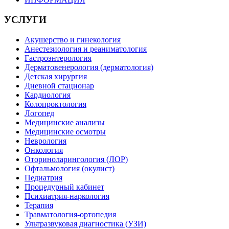
УСЛУГИ
Акушерство и гинекология
Анестезиология и реаниматология
Гастроэнтерология
Дерматовенерология (дерматология)
Детская хирургия
Дневной стационар
Кардиология
Колопроктология
Логопед
Медицинские анализы
Медицинские осмотры
Неврология
Онкология
Оториноларингология (ЛОР)
Офтальмология (окулист)
Педиатрия
Процедурный кабинет
Психиатрия-наркология
Терапия
Травматология-ортопедия
Ультразвуковая диагностика (УЗИ)