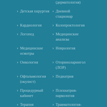
(дерматология)
Детская хирургия
Дневной
стационар
Кардиология
Колопроктология
Логопед
Медицинские
анализы
Медицинские
Неврология
осмотры
Онкология
Оториноларингология
(ЛОР)
Офтальмология
Педиатрия
(окулист)
Процедурный
Психиатрия-
кабинет
наркология
Терапия
Травматология-