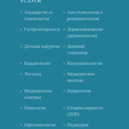
УСЛУГИ
Акушерство и
Анестезиология и
гинекология
реаниматология
Гастроэнтерология
Дерматовенерология
(дерматология)
Детская хирургия
Дневной
стационар
Кардиология
Колопроктология
Логопед
Медицинские
анализы
Медицинские
Неврология
осмотры
Онкология
Оториноларингология
(ЛОР)
Офтальмология
Педиатрия